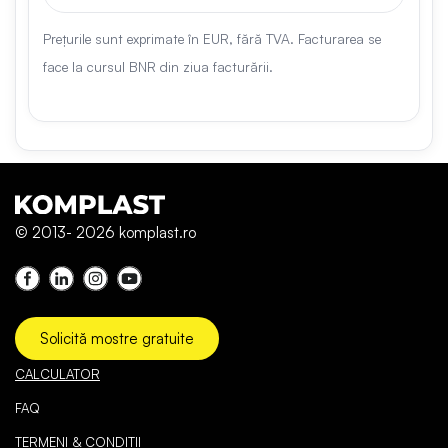
Prețurile sunt exprimate în EUR, fără TVA. Facturarea se
face la cursul BNR din ziua facturării.
© 2013- 2026 komplast.ro
Solicită mostre gratuite
CALCULATOR
FAQ
TERMENI & CONDIȚII