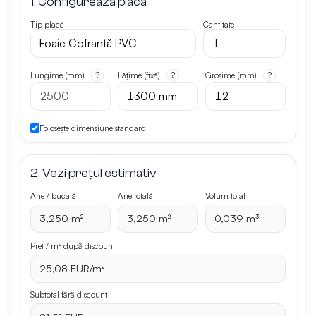
1. Configurează placa
Tip placă
Cantitate
Lungime (mm)
Lățime (fixă)
Grosime (mm)
Folosește dimensiune standard
2. Vezi prețul estimativ
Arie / bucată
Arie totală
Volum total
3,250 m²
3,250 m²
0,039 m³
Preț / m² după discount
25,08 EUR/m²
Subtotal fără discount