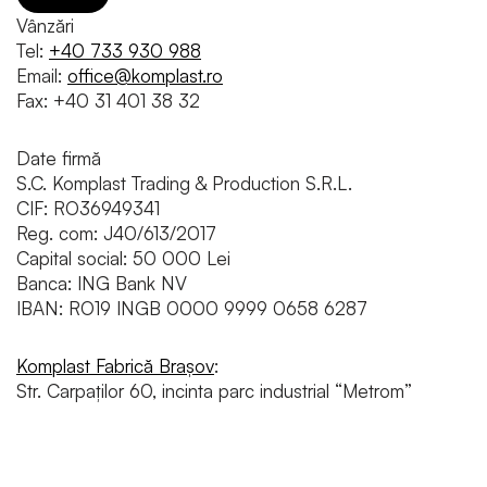
1
Vânzări
Tel
:
+40 733 930 988
Email:
office@komplast.ro
Fax:
+40 31 401 38 32
Date firmă
S.C. Komplast Trading & Production S.R.L.
CIF: RO36949341
Reg. com: J40/613/2017
Capital social: 50 000 Lei
Banca: ING Bank NV
IBAN: RO19 INGB 0000 9999 0658 6287
Komplast Fabrică Brașov
:
Str. Carpaților 60, incinta parc industrial “Metrom”