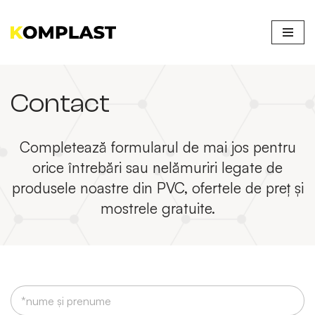
Sari
la
conținut
Contact
Completează formularul de mai jos pentru
orice întrebări sau nelămuriri
legate de
produsele noastre din PVC, ofertele de preț și
mostrele gratuite.
n
u